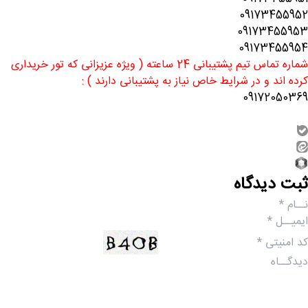
09173455952
09173455953
09173455954
شماره تماس تیم پشتیبانی 24 ساعته ( ویژه عزیزانی که تور خریداری
کرده اند و در شرایط خاص نیاز به پشتیبانی دارند ) :
09172050369
ثبت دیدگاه