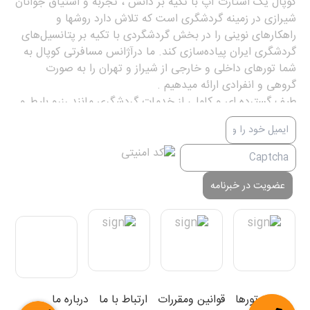
کوپال یک استارت آپ با تکیه بر دانش ، تجربه و اشتیاق جوانان
شیرازی در زمینه گردشگری است که تلاش دارد روشها و
راهکارهای نوینی را در بخش گردشگردی با تکیه بر پتانسیل‌های
گردشگری ایران پیاده‌سازی کند. ما درآژانس مسافرتی کوپال به
شما تورهای داخلی و خارجی از شیراز و تهران را به صورت
گروهی و انفرادی ارائه میدهیم .
طیف گسترده ای و کاملی از خدمات گردشگری مانند رزرو بلیط و
هتل، تور، ویزا، خدمات گشت و تفریح در مقاصد، بیمه مسافرتی
و ... را میتوانید از کوپال دریافت کنید.
کوپال یک برند ثبت شده در صنعت گردشگری است.
کوپال ارزانترین قیمت تور از شیراز مانند کیش ، مشهد ، استانبول
، دبی ، تور اروپا ، تور تایلند ، تور مالزی ، تور سریلانکا و ... را
ارائه میدهد . آژانس مسافرتی و گردشگری کوپال در زمینه
خدمات گردشگری مانند بلیط هواپیما، تور، ویزا، هتل و کلیه
خدمات گردشگری در مسیرهای داخلی و خارجی فعالیت دارد.
.
جهت رزرو تورهای داخلی و خارجی از شیراز و تهران میتوانید در
تمام روزهای هفته از 8 صبح تا 8 شب با ما تماس بگیرید.
تورها
قوانین ومقررات
ارتباط با ما
درباره ما
.
تماس با کوپال