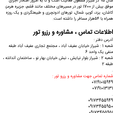
سال ۹۵ در شیراز مشغول فعالیت است و تا به امروز افتخار اجرای
موفق بیش از 1700 تور در مسیرهای مختلف مانند قشم، جزیره هرمز،
کاشان، یزد، کویر، شمال، تورهای ادونچری و طبیعتگردی و یک روزه
همراه با ۵۴هزار مسافر را داشته است.
اطلاعات تماس ، مشاوره و رزرو تور
آدرس دفتر :
شعبه 1 : شیراز خیابان عفیف آباد ، مجتمع تجاری عفیف آباد طبقه
منفی یک واحد 6
شعبه 2 : شیراز بلوار نیایش ، نبش خیابان بهار نو ، ساختمان آندانته ،
طبقه 2
.
شماره تماس جهت مشاوره و رزرو تور :
07191015949
07191013131
.
09173455949
09173455950
09173455951